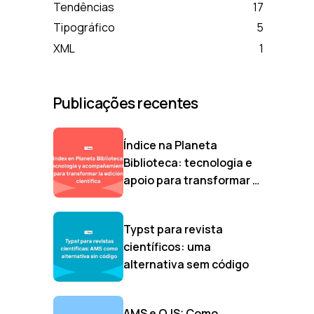
Tendências
17
Tipográfico
5
XML
1
Publicações recentes
Índice na Planeta
Biblioteca: tecnologia e
apoio para transformar a
publicação científica
Typst para revista
científicos: uma
alternativa sem código
AMS e OJS: Como