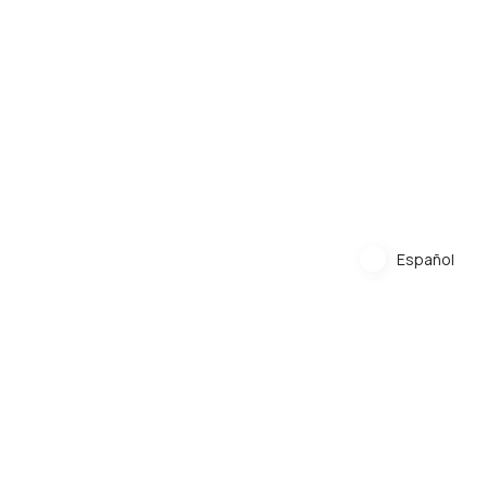
Español
Español