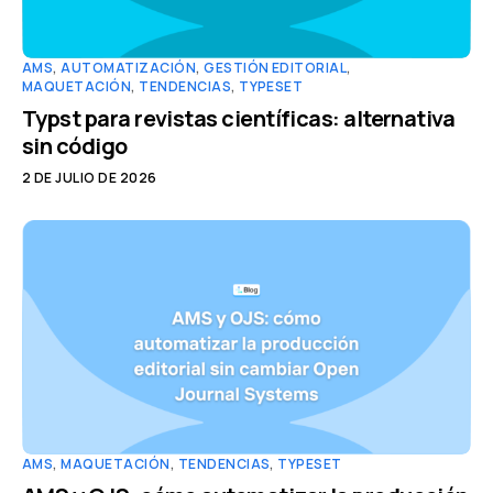
AMS
,
AUTOMATIZACIÓN
,
GESTIÓN EDITORIAL
,
MAQUETACIÓN
,
TENDENCIAS
,
TYPESET
Typst para revistas científicas: alternativa
sin código
2 DE JULIO DE 2026
AMS
,
MAQUETACIÓN
,
TENDENCIAS
,
TYPESET